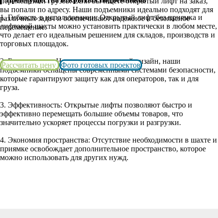
перемещении грузов. Если вы ищете открытый лифт на заказ,
вы попали по адресу. Наши подъемники идеально подходят для
1. Гибкость в использовании: Открытый лифт без приямка и
различных задач и обеспечивают надежное и безопасное
лифтовой шахты можно установить практически в любом месте,
перемещение.
что делает его идеальным решением для складов, производств и
торговых площадок.
2. Безопасность: Несмотря на открытый дизайн, наши
Рассчитать цену
Фото готовых проектов
подъемники оснащены современными системами безопасности,
которые гарантируют защиту как для операторов, так и для
груза.
3. Эффективность: Открытые лифты позволяют быстро и
эффективно перемещать большие объемы товаров, что
значительно ускоряет процессы погрузки и разгрузки.
4. Экономия пространства: Отсутствие необходимости в шахте и
приямке освобождает дополнительное пространство, которое
можно использовать для других нужд.