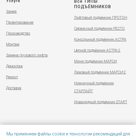
Услуги
Все ТИПЫ
ПОДЪЁМНИКОВ
Замер
Лифтовый подъёмник ПРОТОН
Проектирование
Сервисный подъёмник РЕСТО
Производство
Консольный подъёмник АСТРА
Монтаж
Цепной подъёмник АСТРА-2
Замена грузового лифта
Мини подъёмник МАРСИ
Демонтаж
Люковый подъёмник МАРСИ-2
Ремонт
Ножничный подъёмник
Доставка
СТАРЛАЙТ
Инвалидный подъёмник START
Мы применяем файлы cookie и технологии рекомендаций для
Политика конфиденциальности
|
Иконки от Tilda Publishing