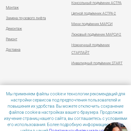
Консольный подъёмник АСТРА
Монтаж
Цепной подъёмник АСТРА-2
Замена грузового лифта
Мини подъёмник МАРСИ
Демонтаж
Люковый подъёмник МАРСИ-2
Ремонт
Ножничный подъёмник
Доставка
СТАРЛАЙТ
Инвалидный подъёмник START
Мы применяем файлы cookie и технологии рекомендаций для
Политика конфиденциальности
|
Иконки от Tilda Publishing
настройки сервисов под предпочтения пользователей и
повышения их удобства. Вы можете отключить сохранение
файлов cookie в настройках вашего браузера. Продолжая
изучение страниц нашего сайта, вы соглашаетесь с условиями
его использования. Более подробную информацию можно
найти в нашей
Политике конфиденциальности