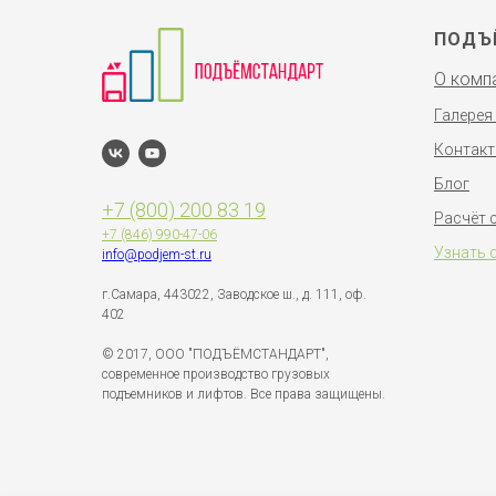
ПОДЪ
О комп
Галерея
Контак
Блог
+7 (800) 200 83 19
Расчёт 
+7 (846)
990-47-06
Узнать 
info@podjem-st.ru
г.Самара, 443022, Заводское ш., д. 111, оф.
402
© 2017, ООО "ПОДЪЁМСТАНДАРТ",
современное производство грузовых
подъемников и лифтов. Все права защищены.