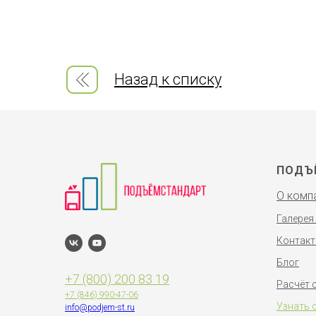
Назад к списку
ПОДЪ
О комп
Галерея
Контак
Блог
+7 (800) 200 83 19
Расчёт 
+7 (846)
990-47-06
Узнать 
info@podjem-st.ru