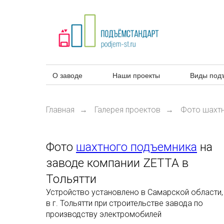
О заводе
Наши проекты
Виды под
Главная
Галерея проектов
Фото шахт
→
→
Фото
шахтного подъемника
на
заводе компании ZETTA в
Тольятти
Устройство установлено в Самарской области,
в г. Тольятти при строительстве завода по
производству электромобилей