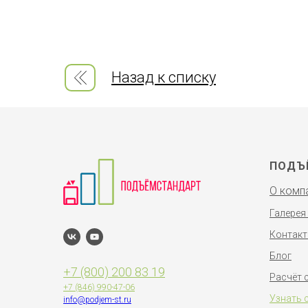
Назад к списку
ПОДЪ
О комп
Галерея
Контак
Блог
+7 (800) 200 83 19
Расчёт 
+7 (846)
990-47-06
Узнать 
info@podjem-st.ru