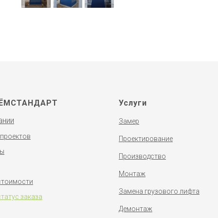
ЁМСТАНДАРТ
Услуги
ании
Замер
 проектов
Проектирование
ты
Производство
Монтаж
стоимости
Замена грузового лифта
статус заказа
Демонтаж