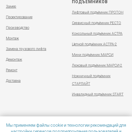
ПОДЪЁМНИКОВ
Замер
Лифтовый подъёмник ПРОТОН
Проектирование
Сервисный подъёмник РЕСТО
Производство
Консольный подъёмник АСТРА
Монтаж
Цепной подъёмник АСТРА-2
Замена грузового лифта
Мини подъёмник МАРСИ
Демонтаж
Люковый подъёмник МАРСИ-2
Ремонт
Ножничный подъёмник
Доставка
СТАРЛАЙТ
Инвалидный подъёмник START
Мы применяем файлы cookie и технологии рекомендаций для
Политика конфиденциальности
|
Иконки от Tilda Publishing
настройки сервисов под предпочтения пользователей и