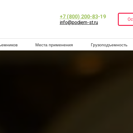
+7 (800) 200-83
-19
Ос
info@podjem-st.ru
+7 (800) 200-83-19
КТЫ
ВИДЫ ПОДЪЁМНИКОВ
РУЗОПОДЪЕМНОСТЬ
КОНТАКТЫ
info@podjem-st.ru
ъемников
Места применения
Грузоподъемность