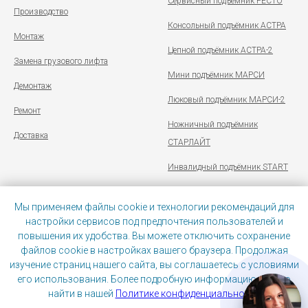
Сервисный подъёмник РЕСТО
Производство
Консольный подъёмник АСТРА
Монтаж
Цепной подъёмник АСТРА-2
Замена грузового лифта
Мини подъёмник МАРСИ
Демонтаж
Люковый подъёмник МАРСИ-2
Ремонт
Ножничный подъёмник
Доставка
СТАРЛАЙТ
Инвалидный подъёмник START
Мы применяем файлы cookie и технологии рекомендаций для
настройки сервисов под предпочтения пользователей и
повышения их удобства. Вы можете отключить сохранение
Политика конфиденциальности
|
Иконки от Tilda Publishing
файлов cookie в настройках вашего браузера. Продолжая
изучение страниц нашего сайта, вы соглашаетесь с условиями
его использования. Более подробную информацию можно
найти в нашей
Политике конфиденциальности