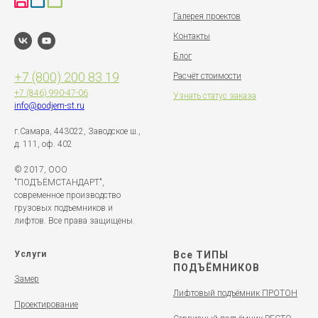
Галерея проектов
Контакты
Блог
+7 (800) 200 83 19
Расчёт стоимости
+7 (846)
990-47-06
Узнать статус заказа
info@podjem-st.ru
г.Самара, 443022, Заводское ш.,
д. 111, оф. 402
© 2017, ООО
"ПОДЪЁМСТАНДАРТ",
современное производство
грузовых подъемников и
лифтов. Все права защищены.
Услуги
Все ТИПЫ
ПОДЪЁМНИКОВ
Замер
Лифтовый подъёмник ПРОТОН
Проектирование